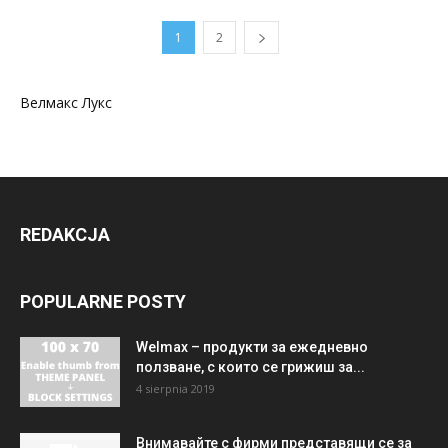
1
2
Велмакс Лукс
REDAKCJA
POPULARNE POSTY
Welmax – продукти за ежедневно
ползване, с които се грижиш за...
4 sierpnia 2019
Внимавайте с фирми представящи се за