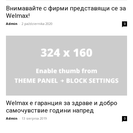
Внимавайте с фирми представящи се за
Welmax!
Admin
-
2 października 2020
0
Welmax е гаранция за здраве и добро
самочувствие години напред
Admin
-
13 sierpnia 2019
0