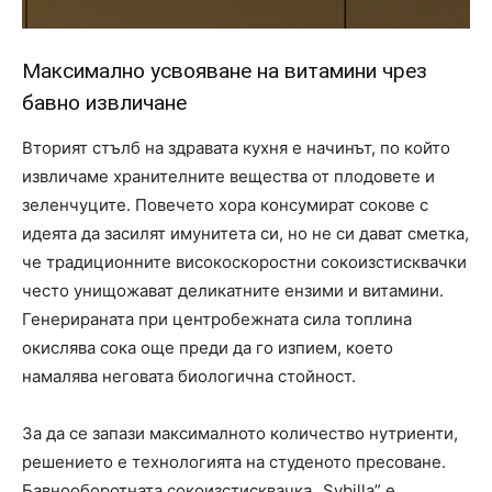
Максимално усвояване на витамини чрез
бавно извличане
Вторият стълб на здравата кухня е начинът, по който
извличаме хранителните вещества от плодовете и
зеленчуците. Повечето хора консумират сокове с
идеята да засилят имунитета си, но не си дават сметка,
че традиционните високоскоростни сокоизстисквачки
често унищожават деликатните ензими и витамини.
Генерираната при центробежната сила топлина
окислява сока още преди да го изпием, което
намалява неговата биологична стойност.
За да се запази максималното количество нутриенти,
решението е технологията на студеното пресоване.
Бавнооборотната сокоизстисквачка „Sybilla” е