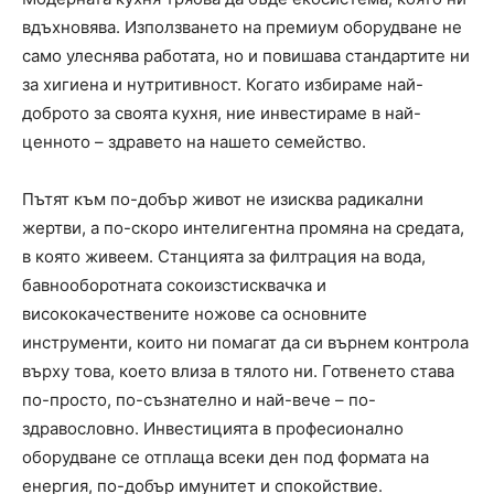
вдъхновява. Използването на премиум оборудване не
само улеснява работата, но и повишава стандартите ни
за хигиена и нутритивност. Когато избираме най-
доброто за своята кухня, ние инвестираме в най-
ценното – здравето на нашето семейство.
Пътят към по-добър живот не изисква радикални
жертви, а по-скоро интелигентна промяна на средата,
в която живеем. Станцията за филтрация на вода,
бавнооборотната сокоизстисквачка и
висококачествените ножове са основните
инструменти, които ни помагат да си върнем контрола
върху това, което влиза в тялото ни. Готвенето става
по-просто, по-съзнателно и най-вече – по-
здравословно. Инвестицията в професионално
оборудване се отплаща всеки ден под формата на
енергия, по-добър имунитет и спокойствие.