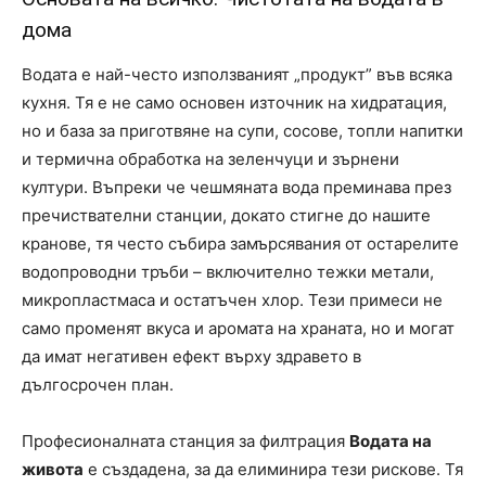
дома
Водата е най-често използваният „продукт” във всяка
кухня. Тя е не само основен източник на хидратация,
но и база за приготвяне на супи, сосове, топли напитки
и термична обработка на зеленчуци и зърнени
култури. Въпреки че чешмяната вода преминава през
пречиствателни станции, докато стигне до нашите
кранове, тя често събира замърсявания от остарелите
водопроводни тръби – включително тежки метали,
микропластмаса и остатъчен хлор. Тези примеси не
само променят вкуса и аромата на храната, но и могат
да имат негативен ефект върху здравето в
дългосрочен план.
Професионалната станция за филтрация
Водата на
живота
е създадена, за да елиминира тези рискове. Тя