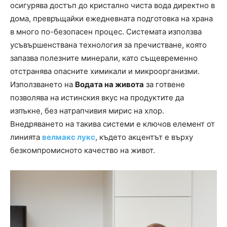
осигурява достъп до кристално чиста вода директно в
дома, превръщайки ежедневната подготовка на храна
в много по-безопасен процес. Системата използва
усъвършенствана технология за пречистване, която
запазва полезните минерали, като същевременно
отстранява опасните химикали и микроорганизми.
Използването на
Водата на живота
за готвене
позволява на истинския вкус на продуктите да
изпъкне, без натрапчивия мирис на хлор.
Внедряването на такива системи е ключов елемент от
линията
велмакс лукс
, където акцентът е върху
безкомпромисното качество на живот.