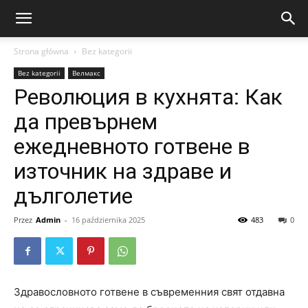
Strona główna
Bez kategorii
Bez kategorii
Велмакс
Революция в кухнята: Как
да превърнем
ежедневното готвене в
източник на здраве и
дълголетие
Przez
Admin
-
16 października 2025
483
0
Здравословното готвене в съвременния свят отдавна