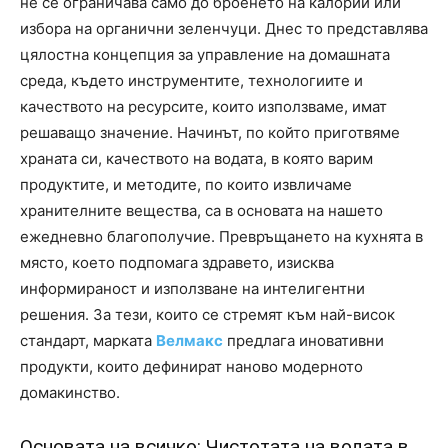
не се ограничава само до броенето на калории или
избора на органични зеленчуци. Днес то представлява
цялостна концепция за управление на домашната
среда, където инструментите, технологиите и
качеството на ресурсите, които използваме, имат
решаващо значение. Начинът, по който приготвяме
храната си, качеството на водата, в която варим
продуктите, и методите, по които извличаме
хранителните вещества, са в основата на нашето
ежедневно благополучие. Превръщането на кухнята в
място, което подпомага здравето, изисква
информираност и използване на интелигентни
решения. За тези, които се стремят към най-висок
стандарт, марката
Велмакс
предлага иновативни
продукти, които дефинират наново модерното
домакинство.
Основата на всичко: Чистотата на водата в