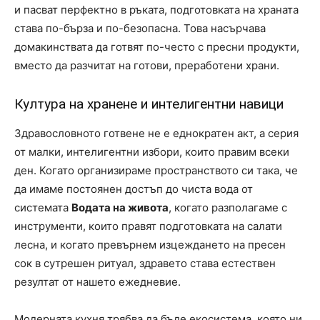
и пасват перфектно в ръката, подготовката на храната
става по-бърза и по-безопасна. Това насърчава
домакинствата да готвят по-често с пресни продукти,
вместо да разчитат на готови, преработени храни.
Култура на хранене и интелигентни навици
Здравословното готвене не е еднократен акт, а серия
от малки, интелигентни избори, които правим всеки
ден. Когато организираме пространството си така, че
да имаме постоянен достъп до чиста вода от
системата
Водата на живота
, когато разполагаме с
инструменти, които правят подготовката на салати
лесна, и когато превърнем изцеждането на пресен
сок в сутрешен ритуал, здравето става естествен
резултат от нашето ежедневие.
Модерната кухня трябва да бъде екосистема, която ни