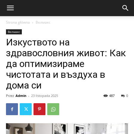
Strona główna
Велмакс
Велмакс
Изкуството на
здравословния живот: Как
да оптимизираме
чистотата и въздуха в
дома си
Przez
Admin
-
23 listopada 2025
487
0