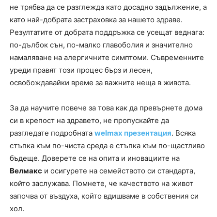
не трябва да се разглежда като досадно задължение, а
като най-добрата застраховка за нашето здраве.
Резултатите от добрата поддръжка се усещат веднага:
по-дълбок сън, по-малко главоболия и значително
намаляване на алергичните симптоми. Съвременните
уреди правят този процес бърз и лесен,
освобождавайки време за важните неща в живота.
За да научите повече за това как да превърнете дома
си в крепост на здравето, не пропускайте да
разгледате подробната
welmax презентация
. Всяка
стъпка към по-чиста среда е стъпка към по-щастливо
бъдеще. Доверете се на опита и иновациите на
Велмакс
и осигурете на семейството си стандарта,
който заслужава. Помнете, че качеството на живот
започва от въздуха, който вдишваме в собствения си
хол.