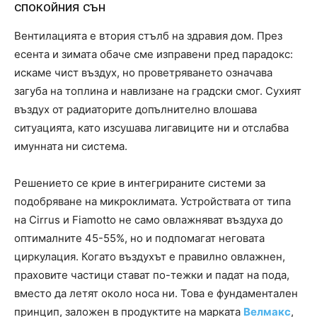
спокойния сън
Вентилацията е втория стълб на здравия дом. През
есента и зимата обаче сме изправени пред парадокс:
искаме чист въздух, но проветряването означава
загуба на топлина и навлизане на градски смог. Сухият
въздух от радиаторите допълнително влошава
ситуацията, като изсушава лигавиците ни и отслабва
имунната ни система.
Решението се крие в интегрираните системи за
подобряване на микроклимата. Устройствата от типа
на Cirrus и Fiamotto не само овлажняват въздуха до
оптималните 45-55%, но и подпомагат неговата
циркулация. Когато въздухът е правилно овлажнен,
праховите частици стават по-тежки и падат на пода,
вместо да летят около носа ни. Това е фундаментален
принцип, заложен в продуктите на марката
Велмакс
,