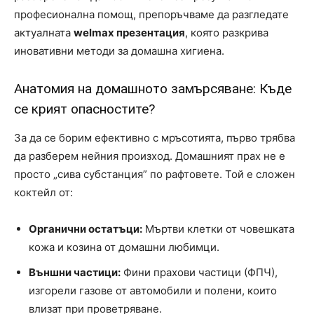
професионална помощ, препоръчваме да разгледате
актуалната
welmax презентация
, която разкрива
иновативни методи за домашна хигиена.
Анатомия на домашното замърсяване: Къде
се крият опасностите?
За да се борим ефективно с мръсотията, първо трябва
да разберем нейния произход. Домашният прах не е
просто „сива субстанция” по рафтовете. Той е сложен
коктейл от:
Органични остатъци:
Мъртви клетки от човешката
кожа и козина от домашни любимци.
Външни частици:
Фини прахови частици (ФПЧ),
изгорели газове от автомобили и полени, които
влизат при проветряване.