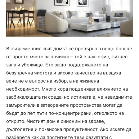
В съвременния свят домът се превърна в нещо повече
от просто място за почивка – той е наш офис, фитнес
зала и убежище. Ето защо поддържането на
безупречна чистота и високо качество на въздуха
вече не е въпрос на избор, а на жизнена
необходимост. Много хора подценяват влиянието на
заобикалящата ги среда, но истината е, че невидимите
замърсители в затворените пространства могат да
бъдат до пет пъти по-концентрирани, отколкото на
открито. Чистият дом е синоним на здраве,
дълголетие и по-висока продуктивност. Ако искате да
разберете как да постигнете тези резултати с