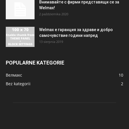
Внимавайте с фирми представящи се за
Welmax!
2 października 2020
Welmax е гаранция за здраве и добро
самочувствие години напред
13 sierpnia 2019
POPULARNE KATEGORIE
Велмакс
10
Bez kategorii
2