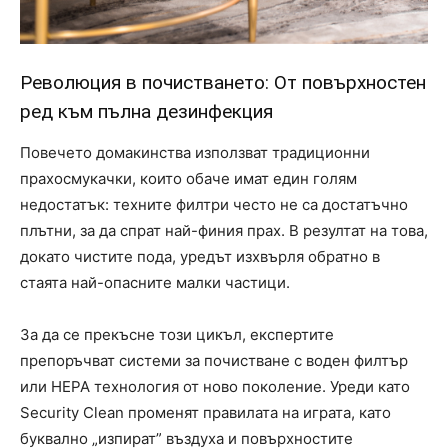
Революция в почистването: От повърхностен
ред към пълна дезинфекция
Повечето домакинства използват традиционни
прахосмукачки, които обаче имат един голям
недостатък: техните филтри често не са достатъчно
плътни, за да спрат най-финия прах. В резултат на това,
докато чистите пода, уредът изхвърля обратно в
стаята най-опасните малки частици.
За да се прекъсне този цикъл, експертите
препоръчват системи за почистване с воден филтър
или HEPA технология от ново поколение. Уреди като
Security Clean променят правилата на играта, като
буквално „изпират” въздуха и повърхностите