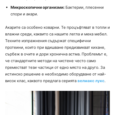
Микроскопични организми:
Бактерии, плесенни
спори и акари.
Акарите са особено коварни. Те процъфтяват в топли и
влажни среди, каквито са нашите легла и мека мебел.
Техните изпражнения съдържат специфични
протеини, които при вдишване предизвикват кихане,
сърбеж в очите и дори хронична астма. Проблемът е,
че стандартните методи на чистене често само
преместват тези частици от едно място на друго. За
истинско решение е необходимо оборудване от най-
висок клас, каквото предлага серията
велмакс лукс
.