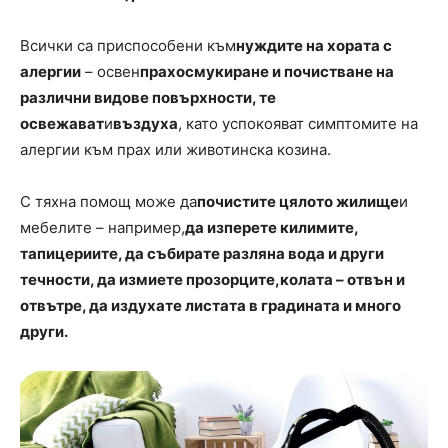
Всички са приспособени към
нуждите на хората с
алергии
– освен
прахосмукиране и почистване на
различни видове повърхности, те
освежават
и
въздуха
, като успокояват симптомите на
алергии към прах или животинска козина.
С тяхна помощ може да
почистите цялото жилище
и
мебелите – например,
да изперете килимите
,
тапицериите
,
да събирате разляна вода и други
течности, да измиете прозорците,колата – отвън и
отвътре, да издухате листата в градината и много
други.