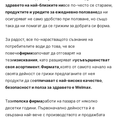
здравето на най-близките ни
все по-често се стараем,
продуктите и уредите за ежедневно ползване
да ни
осигуряват не само удобство при ползване, но също
така да ни помагат да се грижим за добрата си форма.
За радост, все по-нарастващото съзнание на
потребителите води до това, че все
повече
фирми
започват да отговарят на
тези
изисквания
, като разширяват и
усъвършенстват
своя асортимент
.
Фирмата
,
която от самото начало на
своята дейност се грижи предлаганите от нея
продукти да се
отличават с най-високо качество
,
безопасност и полза за здравето е
Welmax.
Тази
полска фирма
работи на пазара от няколко
десетки години. Първоначално дейността ѝ е
свързана най-вече с производството и продажбата