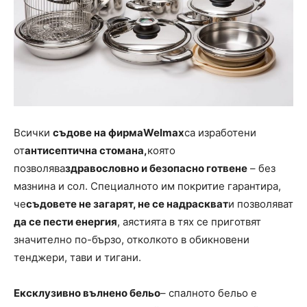
Всички
съдове на фирма
Welmax
са изработени
от
антисептична стомана,
която
позволява
здравословно и безопасно готвене
– без
мазнина и сол. Специалното им покритие гарантира,
че
съдовете не загарят, не се надраскват
и позволяват
да се пести енергия
, aястията в тях се приготвят
значително по-бързо, отколкото в обикновени
тенджери, тави и тигани.
Ексклузивно вълнено бельо
– спалното бельо е