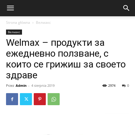
Strona główna
Велмакс
Велмакс
Welmax – продукти за
ежедневно ползване, с
които се грижиш за своето
здраве
Przez
Admin
-
4 sierpnia 2019
2974
0