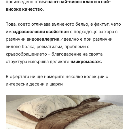
произведено от
вълна от най-висок клас и с най-
високо качество.
Това, което отличава вълненото бельо, е фактът, чето
има
здравословни свойства
и е подходящо за хора с
различни видове
алергии.
Идеално е при различни
видове болка, ревматизъм, проблеми с
кръвообрашението – благодарение на своята
структура извършва деликатен
микромасаж.
В офертата ни ще намерите няколко колекции с
интересни десени и шарки