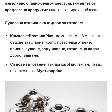
на
вълнено спално бельо
– днес
асортиментът от
предлагани продукти
е много по-широк и обхваща:
Луксозни италиански съдове за готвене:
Комплект
PremiumPlus
– комплект от 18 елемента
съдове за готвене, който позволява
готвене,
печене, сушене, задушаване, готвене на пара
и
дори
опушване.
Съдове за готвене
, такива като
Грил тиган
,
Тава
с
няколко нива,
Мултивар
duo
.