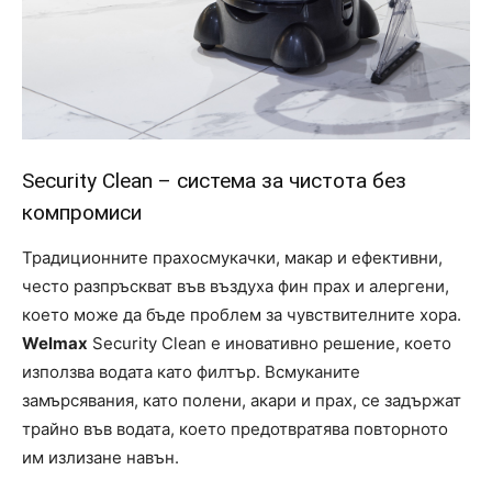
Security Clean – система за чистота без
компромиси
Традиционните прахосмукачки, макар и ефективни,
често разпръскват във въздуха фин прах и алергени,
което може да бъде проблем за чувствителните хора.
Welmax
Security Clean е иновативно решение, което
използва водата като филтър. Всмуканите
замърсявания, като полени, акари и прах, се задържат
трайно във водата, което предотвратява повторното
им излизане навън.