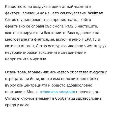
Качеството на въздуха е един от най-важните
фактори, влияещи на нашето самочувствие.
Welmax
Cirrus е усъвършенстван пречиствател, който
ефективно се справя със смога, PM2.5 частиците,
както и с вирусите и бактериите. Благодарение на
многоетапната филтрация, включително HEPA 13 и
активен въглен, Cirrus осигурява идеално чист въздух,
неутрализирайки токсичните съединения и
неприятните миризми.
Освен това, вграденият йонизатор обогатява въздуха с
отрицателни йони, което има положителен ефект
върху концентрацията и общото здравословно
състояние. Много
отзиви за велмакс
посочват, че
Cirrus е ключов елемент в борбата за здравословна
среда у дома.