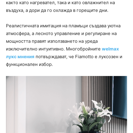
както като нагревател, така и като овлажнител на
въздуха, а дори да го охлажда в горещите дни.
Реалистичната имитация на пламъци създава уютна
атмосфера, а лесното управление и регулиране на
мощността правят използването на уреда
изключително интуитивно. Многобройните
welmax
лукс мнения
потвърждават, че Fiamotto е луксозен и
функционален избор.