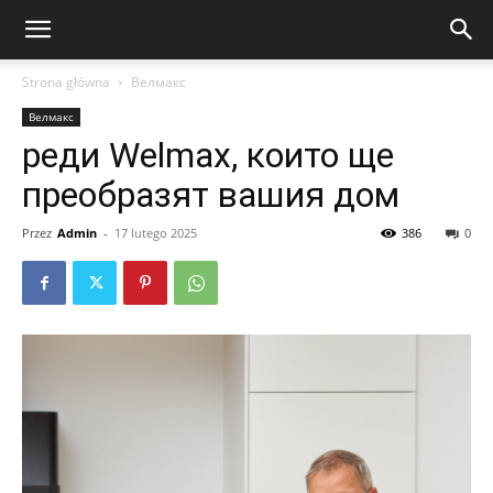
Strona główna
Велмакс
Велмакс
реди Welmax, които ще
преобразят вашия дом
Przez
Admin
-
17 lutego 2025
386
0