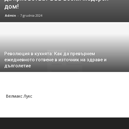
дом!
Admin
-
7 grudnia 2024
Революция в кухнята: Как да превърнем
ежедневното готвене в източник на здраве и
дълголетие
Велмакс Лукс