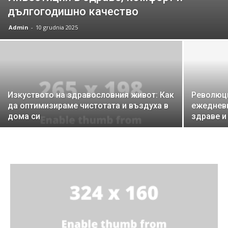
дългогодишно качество
Admin
-
10 grudnia 2025
Изкуството на здравословния живот: Как
Революци
да оптимизираме чистотата и въздуха в
ежедневн
дома си
здраве и