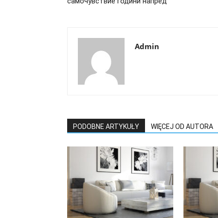
самочувствие години напред
Admin
PODOBNE ARTYKUŁY
WIĘCEJ OD AUTORA