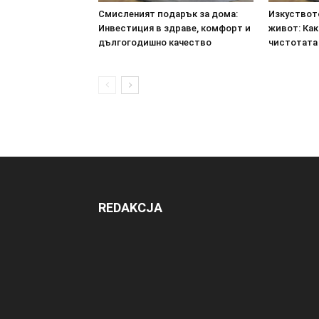
Смисленият подарък за дома:
Изкуствот
Инвестиция в здраве, комфорт и
живот: Ка
дългогодишно качество
чистотата 
REDAKCJA