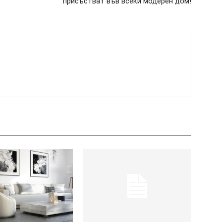
присъстват във всеки модерен дом!