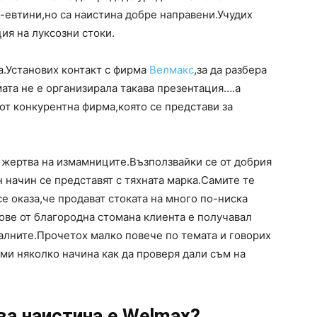
-евтини,но са наистина добре направени.Учудих
ия на луксозни стоки.
а.Установих контакт с фирма
Велмакс
,за да разбера
мата не е организирала такава презентация….а
от конкурентна фирма,която се представи за
ш жертва на измамниците.Възползвайки се от добрия
 начин се представят с тяхната марка.Самите те
се оказа,че продават стоката на много по-ниска
ове от благородна стомана клиента е получавал
лните.Прочетох малко повече по темата и говорих
ми няколко начина как да проверя дали съм на
ва наистина е Welmax?