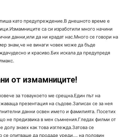
о пиша като предупреждение.В днешното време е
ници.Измамниците са си изработили много начини
ични данни,или да ни крадат нас.Много се говори на
мер знам,че не винаги човек може да бъде
ждачудесно и красиво.Бих искала да предупредя
лмакс.
ни от измамниците!
повече за товаукоето ме срещна.Един път на
ижаваща презентация на съдове.Записах се за нея
ълнителни данни освен името и фамилията. Посетих
що не предизвика в мен съмнения.Гледах филми от
е долу знаех как това изглежда.Затова се
о се опитваше да продаде уреди…. на половин