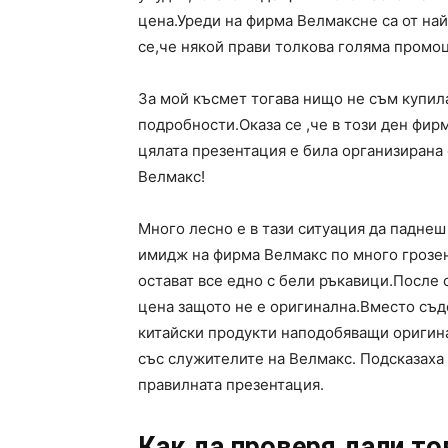
цена.Уреди на фирма Велмаксне са от най
се,че някой прави толкова голяма промоц
За мой късмет тогава нищо не съм купил
подробности.Оказа се ,че в този ден фир
цялата презентация е била организирана 
Велмакс!
Много лесно е в тази ситуация да падне
имидж на фирма Велмакс по много грозен
остават все едно с бели ръкавици.После 
цена защото не е оригинална.Вместо съд
китайски продукти наподобяващи оригина
със служителите на Велмакс. Подсказаха 
правилната презентация.
Как да проверя дали то