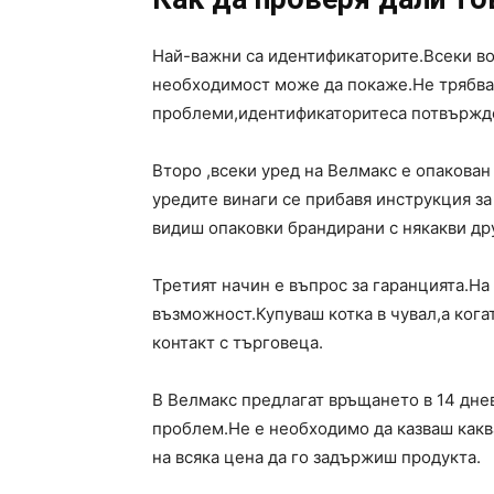
Най-важни са идентификаторите.Всеки в
необходимост може да покаже.Не трябва 
проблеми,идентификаторитеса потвържде
Второ ,всеки уред на Велмакс е опакован
уредите винаги се прибавя инструкция за
видиш опаковки брандирани с някакви др
Третият начин е въпрос за гаранцията.На
възможност.Купуваш котка в чувал,а ког
контакт с търговеца.
В Велмакс предлагат връщането в 14 днев
проблем.Не е необходимо да казваш какв
на всяка цена да го задържиш продукта.