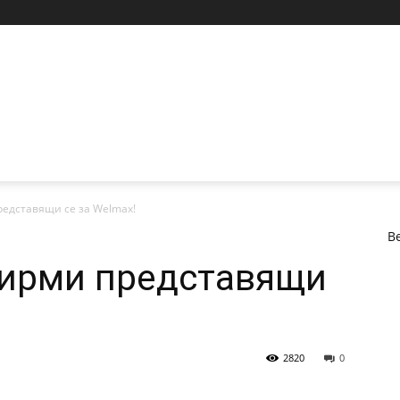
едставящи се за Welmax!
В
фирми представящи
2820
0