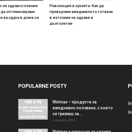
о на здравословния
Революция в кухнята: Как да
к да оптимизираме
превърнем ежедневното готвене
и въздуха в дома си
в източник на здраве и
дълголетие
POPULARNE POSTY
P
Welmax – продукти за
В
ежедневно ползване, с които
Be
се грижиш за...
4 sierpnia 2019
Welmax е гаранция за здраве