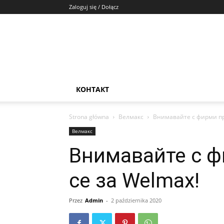
Zaloguj się / Dołącz
КОНТАКТ
Strona główna
Велмакс
Внимавайте с фирми пр
Велмакс
Внимавайте с 
се за Welmax!
Przez
Admin
-
2 października 2020