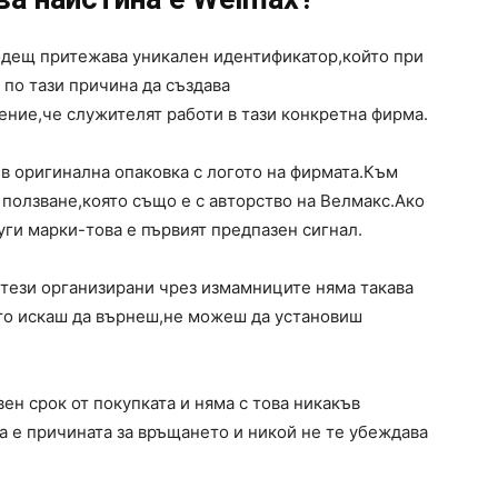
одещ притежава уникален идентификатор,който при
по тази причина да създава
ние,че служителят работи в тази конкретна фирма.
 в оригинална опаковка с логото на фирмата.Към
 ползване,която също е с авторство на Велмакс.Ако
уги марки-това е първият предпазен сигнал.
 тези организирани чрез измамниците няма такава
ато искаш да върнеш,не можеш да установиш
ен срок от покупката и няма с това никакъв
а е причината за връщането и никой не те убеждава