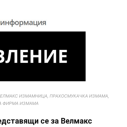
ВЕЛМАКС ИЗМАМНИЦА, ПРАХОСМУКАЧКА ИЗМАМА,
А ФИРМА ИЗМАМА
едставящи се за Велмакс