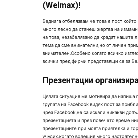
(Welmax)!
Веднага отбелязвам,че това е пост койт
много лесно да станеш жертва на измам
на това, незабелязано да крадат нашите л
тема да сме внимателни,но от личен при
внимателен.Особено когато всичко изгле
всички пред фирми представящи се за Ве
Презентации организира
Цялата ситуация ме мотивира да напиша 
групата на Facebook видях пост за прибл
чрез Facebook,не са искали никакви доп
презентацията и през повечето време ни
презентациите при моята приятелка и гор
учудих,когато водещия много настоятелн